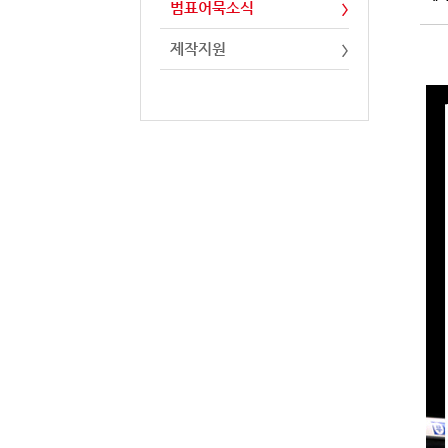
범표어묵소식
제작지원